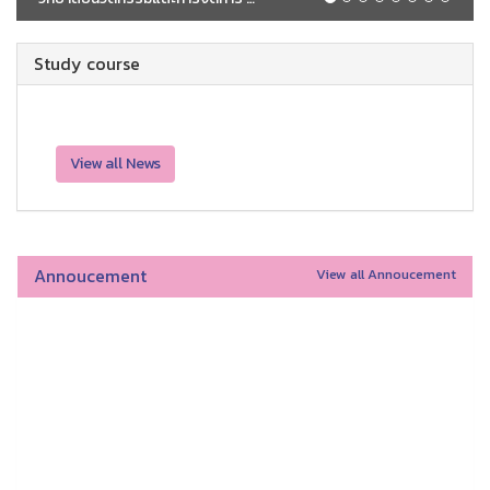
Study course
View all News
Annoucement
View all Annoucement