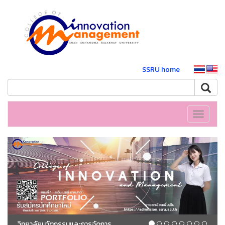
SSRU home
Toggle
navigati
วิทยาลัยนวัตกรรมและการจัดการ มหาวิทยาลัยราชภัฏสวนสุนันทา เปิดรับสมัครนักศึกษา ภาคปกติ ระดับปริญญาตรี ประจำปีการศึกษา 2565 (รอบที่ 1 Portfolio)